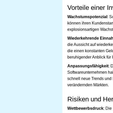
Vorteile einer 
Wachstumspotenzial
: S
können ihren Kundenstam
explosionsartigen Wachst
Wiederkehrende Einna
die Aussicht auf wieder
die einen konstanten Geld
beruhigender Anblick für 
Anpassungsfähigkeit
: 
Softwareunternehmen hab
schnell neue Trends und 
verändernden Märkten.
Risiken und He
Wettbewerbsdruck
: Die