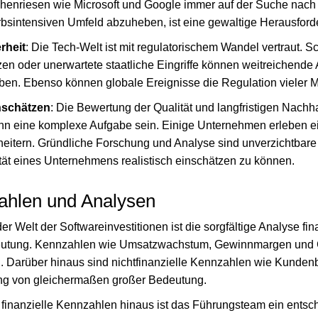
henriesen wie Microsoft und Google immer auf der Suche nach 
bsintensiven Umfeld abzuheben, ist eine gewaltige Herausford
rheit
: Die Tech-Welt ist mit regulatorischem Wandel vertraut. 
en oder unerwartete staatliche Eingriffe können weitreichende
n. Ebenso können globale Ereignisse die Regulation vieler Mä
nschätzen
: Die Bewertung der Qualität und langfristigen Nachha
n eine komplexe Aufgabe sein. Einige Unternehmen erleben e
cheitern. Gründliche Forschung und Analyse sind unverzichtbare
ität eines Unternehmens realistisch einschätzen zu können.
ahlen und Analysen
 der Welt der Softwareinvestitionen ist die sorgfältige Analyse f
eutung. Kennzahlen wie Umsatzwachstum, Gewinnmargen und C
. Darüber hinaus sind nichtfinanzielle Kennzahlen wie Kunden
ng von gleichermaßen großer Bedeutung.
 finanzielle Kennzahlen hinaus ist das Führungsteam ein entsc