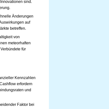
Innovationen sind.
erung.
Schnelle Änderungen
 Auswirkungen auf
rkte betreffen.
ltigkeit von
inen meteorhaften
 Verbündete für
inanzieller Kennzahlen
ashflow erfordern
bindungsraten und
heidender Faktor bei