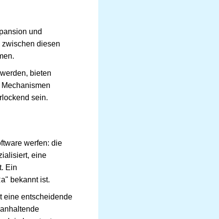
xpansion und
l zwischen diesen
mmen.
 werden, bieten
se Mechanismen
rlockend sein.
ftware werfen: die
alisiert, eine
. Ein
a" bekannt ist.
at eine entscheidende
 anhaltende