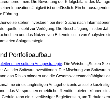
twareunternehmen. Die Bewertung der Erfolgsbilanz des Manag
seiner Innovationsfähigkeit ist unerlässlich. Ein herausragendes
ve Führung.
icherweise stehen Investoren bei ihrer Suche nach Informationen 
atenquellen steht zur Verfügung. Die Beschäftigung mit den Ja
achrichten und das Nutzen von Erkenntnissen von Analysten si
ormierten Anlagestrategie.
und Portfolioaufbau
kpfeiler einer soliden Anlagestrategie
. Die Weisheit „Setzen Sie ni
der Welt der Softwareinvestitionen. Die Mischung von Softwarein
nn das Risiko mindern und die Gesamtwiderstandsfähigkeit des
ahme eines langfristigen Anlagehorizonts anstelle kurzfristige
onen das Versprechen erheblicher Renditen bieten, können sie 
in. Geduld kann ein zuverlässiger Begleiter sein, um Turbulenze