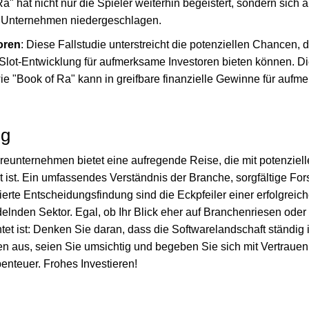
Ra" hat nicht nur die Spieler weiterhin begeistert, sondern sich 
 Unternehmen niedergeschlagen.
oren
: Diese Fallstudie unterstreicht die potenziellen Chancen, d
Slot-Entwicklung für aufmerksame Investoren bieten können. D
ie "Book of Ra" kann in greifbare finanzielle Gewinne für aufm
ng
areunternehmen bietet eine aufregende Reise, die mit potenzie
t ist. Ein umfassendes Verständnis der Branche, sorgfältige Fo
mierte Entscheidungsfindung sind die Eckpfeiler einer erfolgreic
lnden Sektor. Egal, ob Ihr Blick eher auf Branchenriesen oder 
htet ist: Denken Sie daran, dass die Softwarelandschaft ständig
en aus, seien Sie umsichtig und begeben Sie sich mit Vertrauen
enteuer. Frohes Investieren!