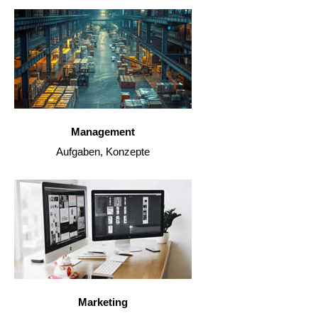
Management
Aufgaben, Konzepte
Marketing