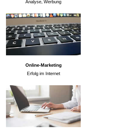
Analyse, Werbung
Online-Marketing
Erfolg im Internet