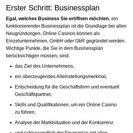
Erster Schritt: Businessplan
Egal, welches Business Sie eröffnen möchten
, ein
funktionierender Businessplan ist die Grundlage bei allen
Neugründungen. Online Casinos können als
Einzelunternehmen, GmbH oder GbR gegründet werden.
Wichtige Punkte, die Sie in dem Businessplan
berücksichtigen müssen, sind:
das Ziel des Unternehmens,
ein überzeugendes Alleinstellungsmerkmal,
Entscheidung für die Geschäftsform und eventuell
Geschäftspartner,
Skills und Qualifikationen, um ein Online Casino
zu führen,
Analyse der Marktsituation und der Konkurrenz
und schlussendlich der Finanzplan mit allen