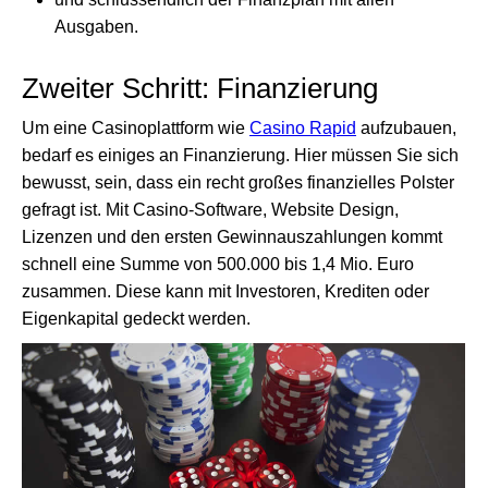
Ausgaben.
Zweiter Schritt: Finanzierung
Um eine Casinoplattform wie
Casino Rapid
aufzubauen,
bedarf es einiges an Finanzierung. Hier müssen Sie sich
bewusst, sein, dass ein recht großes finanzielles Polster
gefragt ist. Mit Casino-Software, Website Design,
Lizenzen und den ersten Gewinnauszahlungen kommt
schnell eine Summe von 500.000 bis 1,4 Mio. Euro
zusammen. Diese kann mit Investoren, Krediten oder
Eigenkapital gedeckt werden.