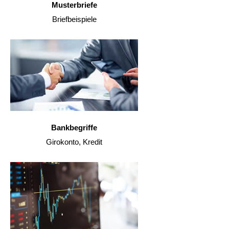
Musterbriefe
Briefbeispiele
Bankbegriffe
Girokonto, Kredit