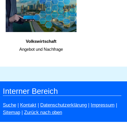
Volkswirtschaft
Angebot und Nachfrage
Interner Bereich
Suche
|
Kontakt
|
Datenschutzerklärung
|
Impressum
|
Sitemap
|
Zurück nach oben