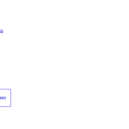
au
ien