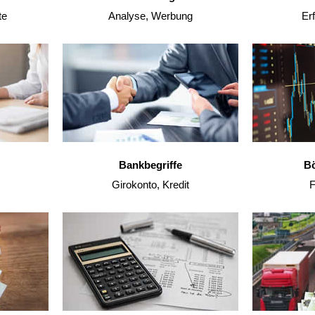
te
Analyse, Werbung
Erf
Bankbegriffe
Bö
Girokonto, Kredit
F