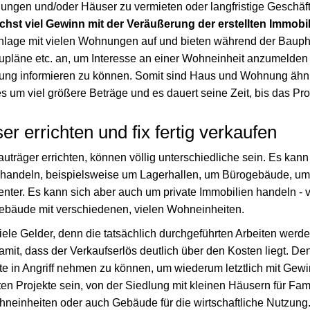
hnungen und/oder Häuser zu vermieten oder langfristige Geschäf
chst viel Gewinn mit der Veräußerung der erstellten Immobi
nlage mit vielen Wohnungen auf und bieten während der Bauph
upläne etc. an, um Interesse an einer Wohneinheit anzumelden
ng informieren zu können. Somit sind Haus und Wohnung ähnl
 um viel größere Beträge und es dauert seine Zeit, bis das Produk
r errichten und fix fertig verkaufen
auträger errichten, können völlig unterschiedliche sein. Es kan
 handeln, beispielsweise um Lagerhallen, um Bürogebäude, um
nter. Es kann sich aber auch um private Immobilien handeln -
ebäude mit verschiedenen, vielen Wohneinheiten.
viele Gelder, denn die tatsächlich durchgeführten Arbeiten werden
mit, dass der Verkaufserlös deutlich über den Kosten liegt. Denn
 in Angriff nehmen zu können, um wiederum letztlich mit Gew
en Projekte sein, von der Siedlung mit kleinen Häusern für Fam
neinheiten oder auch Gebäude für die wirtschaftliche Nutzung