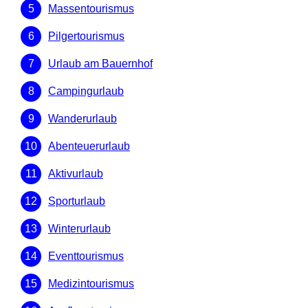
Massentourismus
Pilgertourismus
Urlaub am Bauernhof
Campingurlaub
Wanderurlaub
Abenteuerurlaub
Aktivurlaub
Sporturlaub
Winterurlaub
Eventtourismus
Medizintourismus