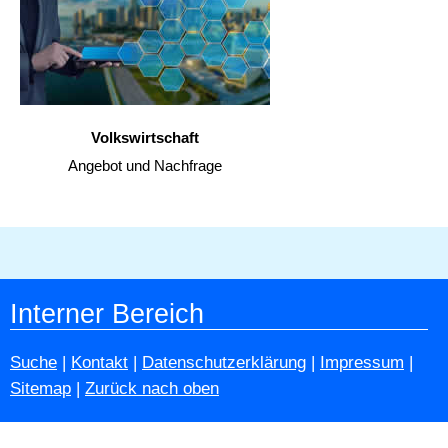
Volkswirtschaft
Angebot und Nachfrage
Interner Bereich
Suche
|
Kontakt
|
Datenschutzerklärung
|
Impressum
|
Sitemap
|
Zurück nach oben