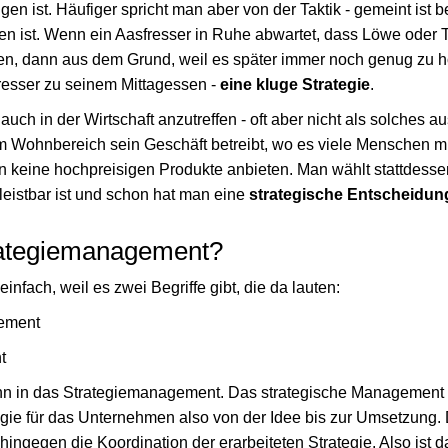
en ist. Häufiger spricht man aber von der Taktik - gemeint ist b
n ist. Wenn ein Aasfresser in Ruhe abwartet, dass Löwe oder Ti
sen, dann aus dem Grund, weil es später immer noch genug zu ho
fresser zu seinem Mittagessen -
eine kluge Strategie
.
ch auch in der Wirtschaft anzutreffen - oft aber nicht als solche
 Wohnbereich sein Geschäft betreibt, wo es viele Menschen m
 keine hochpreisigen Produkte anbieten. Man wählt stattdessen
 leistbar ist und schon hat man eine
strategische Entscheidung
rategiemanagement?
einfach, weil es zwei Begriffe gibt, die da lauten:
gement
t
n in das Strategiemanagement. Das strategische Management is
egie für das Unternehmen also von der Idee bis zur Umsetzung.
ingegen die Koordination der erarbeiteten Strategie. Also ist d