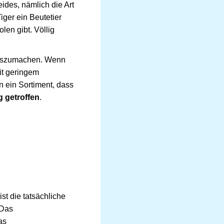
eides, nämlich die Art
ger ein Beutetier
len gibt. Völlig
s auszumachen. Wenn
it geringem
 ein Sortiment, dass
 getroffen
.
t die tatsächliche
 Das
as