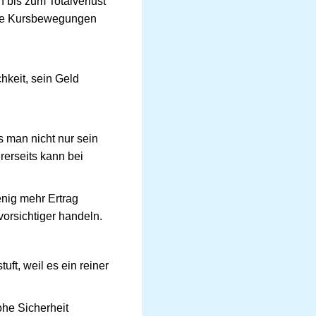
 bis zum Totalverlust
die Kursbewegungen
hkeit, sein Geld
s man nicht nur sein
erseits kann bei
enig mehr Ertrag
vorsichtiger handeln.
ft, weil es ein reiner
ohe Sicherheit