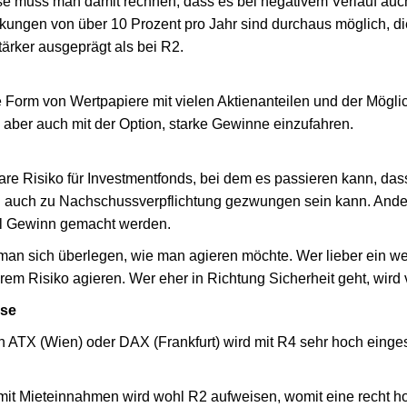
se muss man damit rechnen, dass es bei negativem Verlauf auch
ungen von über 10 Prozent pro Jahr sind durchaus möglich, 
tärker ausgeprägt als bei R2.
 Form von Wertpapiere mit vielen Aktienanteilen und der Möglic
, aber auch mit der Option, starke Gewinne einzufahren.
are Risiko für Investmentfonds, bei dem es passieren kann, das
rn auch zu Nachschussverpflichtung gezwungen sein kann. Ander
l Gewinn gemacht werden.
 man sich überlegen, wie man agieren möchte. Wer lieber ein w
rem Risiko agieren. Wer eher in Richtung Sicherheit geht, wird 
sse
n ATX (Wien) oder DAX (Frankfurt) wird mit R4 sehr hoch eingestu
mit Mieteinnahmen wird wohl R2 aufweisen, womit eine recht h