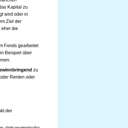
das Kapital zu
t wird oder in
em Ziel der
 eher die
em Fonds gearbeitet
um Beispiel über
nnen.
gewinnbringend
zu
/oder Renten oder
kt der
tige alphanumerische