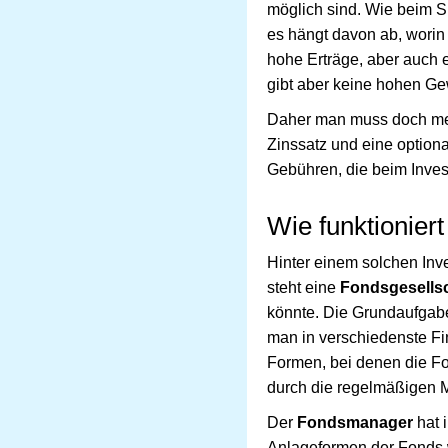
möglich sind. Wie beim Sp
es hängt davon ab, worin 
hohe Erträge, aber auch e
gibt aber keine hohen Ge
Daher man muss doch meh
Zinssatz und eine option
Gebühren, die beim Inves
Wie funktionier
Hinter einem solchen Inv
steht eine
Fondsgesellsc
könnte. Die Grundaufgabe
man in verschiedenste Fin
Formen, bei denen die Fo
durch die regelmäßigen 
Der
Fondsmanager
hat 
Anlageformen der Fonds w