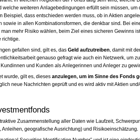
d welche weiteren Anlagebedingungen erfüllt sein müssen, um 
m Beispiel, dass entschieden werden muss, ob in Aktien angeleg
n sowie in allen Kombinationsformen, die denkbar sind. Bei ein
an mehr Risiko wählen, beim Ziel eines sicheren Gewinns ist
 richtige.
en gefallen sind, gilt es, das
Geld aufzutreiben
, damit mit d
entlichkeitsarbeit genauso gefragt wie auch ein Netzwerk, um z
er Kundinnen und Kunden als Anlegerinnen und Anleger zu gewi
t wurde, gilt es, dieses
anzulegen, um im Sinne des Fonds 
lich neue Nachrichten geprüft und es wird aktiv mit Aktien und
nvestmentfonds
traktive Zusammenstellung aller Daten wie Laufzeit, Schwerpun
, Anleihen, geografische Ausrichtung) und Risikoeinschätzung.
ernational Securities Identification Number" und ist eine eindeu