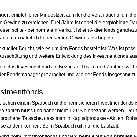
uer:
empfohlener Mindestzeitraum für die Veranlagung, um die
n Gewinn zu erreichen. Drei Jahre ist dabei die empfohlene Dau
ösen sollte - bei normalem Verlauf. Ist ein Aktienfonds geradezu 
ann man natürlich früher seinen Gewinn abschöpfen.
ktueller Bericht, wie es um den Fonds bestellt ist. Was ist pass
Ausschüttung und weitere Entwicklung des Investmentfonds aus
en, das Investmentfonds in Bezug auf Risiko und Zahlungssicher
 der Fondsmanager gut arbeitet und wie der Fonds insgesamt zu 
estmentfonds
wischen einem Sparbuch und einem sicheren Investmentfonds i
 zahlen muss und daher nicht 100 % einbezahlt werden. Der zw
sprochene Tatsache, dass man in Kapitalprodukte - Aktien, Rohs
urse ändern können. Beim Sparbuch gilt nur die Laufzeit.
wirkt beim Investmentfonds und wird
beim Kauf von Anteilen
v