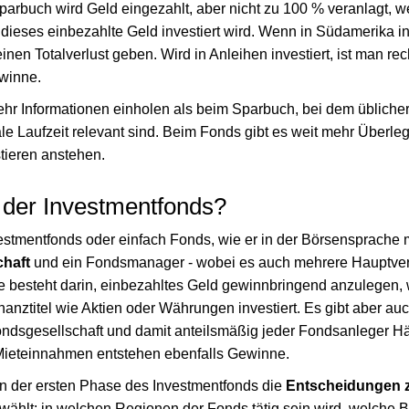
arbuch wird Geld eingezahlt, aber nicht zu 100 % veranlagt, we
dieses einbezahlte Geld investiert wird. Wenn in Südamerika inv
inen Totalverlust geben. Wird in Anleihen investiert, ist man rec
winne.
r Informationen einholen als beim Sparbuch, bei dem üblicher
ale Laufzeit relevant sind. Beim Fonds gibt es weit mehr Überl
tieren anstehen.
t der Investmentfonds?
estmentfonds oder einfach Fonds, wie er in der Börsensprache m
haft
und ein Fondsmanager - wobei es auch mehrere Hauptver
 besteht darin, einbezahltes Geld gewinnbringend anzulegen, 
anztitel wie Aktien oder Währungen investiert. Es gibt aber a
ndsgesellschaft und damit anteilsmäßig jeder Fondsanleger Hä
Mieteinnahmen entstehen ebenfalls Gewinne.
in der ersten Phase des Investmentfonds die
Entscheidungen z
ählt: in welchen Regionen der Fonds tätig sein wird, welche 