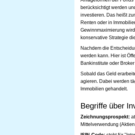
berücksichtigt werden un
investieren. Das heißt zu
Renten oder in Immobilie
Gewinnmaximierung wird m
konservative Strategie die
Nachdem die Entscheidung
werden kann. Hier ist Öff
Bankinstitute oder Brok
Sobald das Geld erarbeite
agieren. Dabei werden täg
Immobilien gehandelt.
Begriffe über I
Zeichnungsprospekt:
at
Mittelverwendung (Aktien
ISIN-Code:
steht für "Int