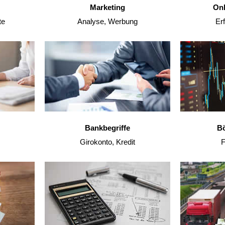
Marketing
Onl
te
Analyse, Werbung
Erf
Bankbegriffe
Bö
Girokonto, Kredit
F