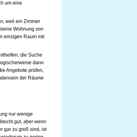
ch um eine
n, weil ein Zimmer
 kleine Wohnung von
n einzigen Raum mit
thelfen, die Suche
logischerweise dann
ie Angebote prüfen,
andensein der Räume
ung nur wenige
lleicht gut, aber wenn
gar zu groß sind, ist
r wiederum zu gering