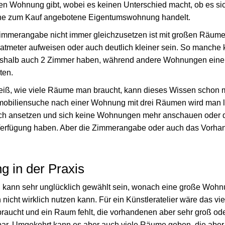
n Wohnung gibt, wobei es keinen Unterschied macht, ob es si
ne zum Kauf angebotene Eigentumswohnung handelt.
Zimmerangabe nicht immer gleichzusetzen ist mit großen Räume
atmeter aufweisen oder auch deutlich kleiner sein. So manche
eshalb auch 2 Zimmer haben, während andere Wohnungen eine
ten.
ß, wie viele Räume man braucht, kann dieses Wissen schon mi
mobiliensuche nach einer Wohnung mit drei Räumen wird man 
ich ansetzen und sich keine Wohnungen mehr anschauen oder d
Verfügung haben. Aber die Zimmerangabe oder auch das Vorh
g in der Praxis
 kann sehr unglücklich gewählt sein, wonach eine große Wohn
icht wirklich nutzen kann. Für ein Künstleratelier wäre das vie
aucht und ein Raum fehlt, die vorhandenen aber sehr groß oder 
hbar. Umgekehrt kann es aber auch viele Räume geben, die abe