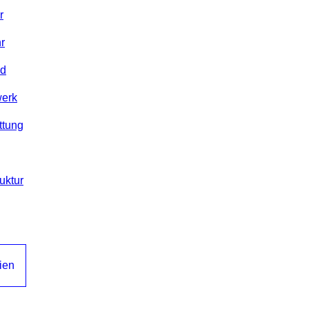
r
r
nd
werk
ttung
uktur
ien