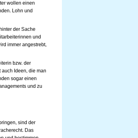
ter wollen einen
inden. Lohn und
 hinter der Sache
itarbeiterinnen und
wird immer angestrebt,
terin bzw. der
at auch Ideen, die man
nden sogar einen
managements und zu
bringen, sind der
racherecht. Das
agen und bestimmen