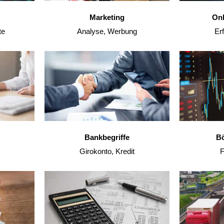
Marketing
Onl
te
Analyse, Werbung
Erf
Bankbegriffe
Bö
Girokonto, Kredit
F