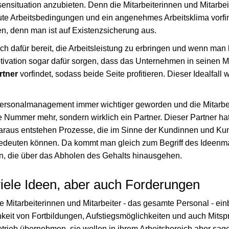
ensituation anzubieten. Denn die Mitarbeiterinnen und Mitarbei
gute Arbeitsbedingungen und ein angenehmes Arbeitsklima vorf
en, denn man ist auf Existenzsicherung aus.
ch dafür bereit, die Arbeitsleistung zu erbringen und wenn man
tivation sogar dafür sorgen, dass das Unternehmen in seinen M
rtner
vorfindet, sodass beide Seite profitieren. Dieser Idealfall 
Personalmanagement immer wichtiger geworden und die Mitarbei
ine Nummer mehr, sondern wirklich ein Partner. Dieser Partner h
daraus entstehen Prozesse, die im Sinne der Kundinnen und Ku
edeuten können. Da kommt man gleich zum Begriff des Ideen
n, die über das Abholen des Gehalts hinausgehen.
viele Ideen, aber auch Forderungen
ie Mitarbeiterinnen und Mitarbeiter - das gesamte Personal - ein
eit von Fortbildungen, Aufstiegsmöglichkeiten und auch Mitsp
Betrieb übernehmen, sie wollen in ihrem Arbeitsbereich aber s