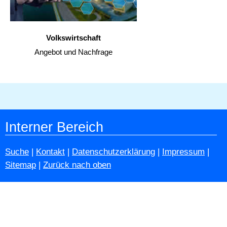
Volkswirtschaft
Angebot und Nachfrage
Interner Bereich
Suche
|
Kontakt
|
Datenschutzerklärung
|
Impressum
|
Sitemap
|
Zurück nach oben