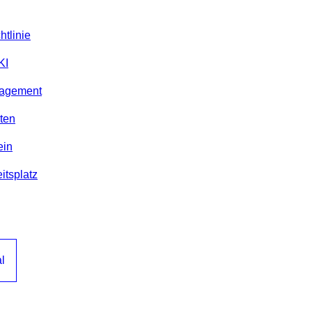
htlinie
KI
nagement
iten
ein
itsplatz
l