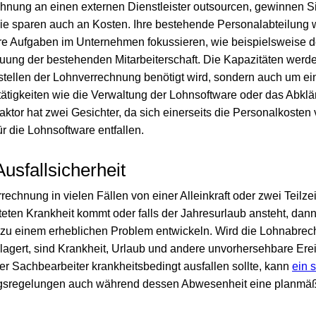
nung an einen externen Dienstleister outsourcen, gewinnen Si
Sie sparen auch an Kosten. Ihre bestehende Personalabteilung w
ere Aufgaben im Unternehmen fokussieren, wie beispielsweise
euung der bestehenden Mitarbeiterschaft. Die Kapazitäten werde
Erstellen der Lohnverrechnung benötigt wird, sondern auch um e
ätigkeiten wie die Verwaltung der Lohnsoftware oder das Abklä
ktor hat zwei Gesichter, da sich einerseits die Personalkosten 
ür die Lohnsoftware entfallen.
Ausfallsicherheit
echnung in vielen Fällen von einer Alleinkraft oder zwei Teilzei
teten Krankheit kommt oder falls der Jahresurlaub ansteht, dann
 zu einem erheblichen Problem entwickeln. Wird die Lohnabrec
agert, sind Krankheit, Urlaub und andere unvorhersehbare Ere
er Sachbearbeiter krankheitsbedingt ausfallen sollte, kann
ein 
ungsregelungen auch während dessen Abwesenheit eine planmäßi