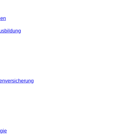
nen
Ausbildung
kenversicherung
gie