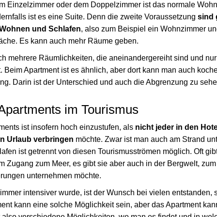
m Einzelzimmer oder dem Doppelzimmer ist das normale Wohn
rnfalls ist es eine Suite. Denn die zweite Voraussetzung
sind 
s Wohnen und Schlafen
, also zum Beispiel ein Wohnzimmer un
läche. Es kann auch mehr Räume geben.
uch mehrere Räumlichkeiten, die aneinandergereiht sind und n
. Beim Apartment ist es ähnlich, aber dort kann man auch koch
ung. Darin ist der Unterschied und auch die Abgrenzung zu sehe
Apartments im Tourismus
ents ist insofern hoch einzustufen, als
nicht jeder in den Ho
n Urlaub verbringen
möchte. Zwar ist man auch am Strand unte
lafen ist getrennt von diesen Tourismusströmen möglich. Oft gib
m Zugang zum Meer, es gibt sie aber auch in der Bergwelt, zum 
erungen unternehmen möchte.
mmer intensiver wurde, ist der Wunsch bei vielen entstanden, 
ent kann eine solche Möglichkeit sein, aber das Apartment kann
bt also verschiedene Möglichkeiten, wo man es findet und in we